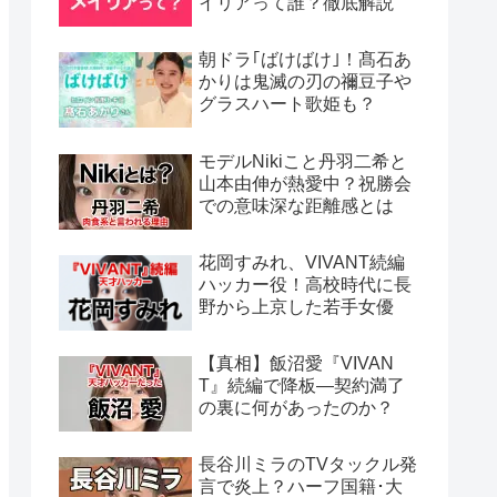
イリアって誰？徹底解説
朝ドラ｢ばけばけ｣！髙石あ
かりは鬼滅の刃の禰豆子や
グラスハート歌姫も？
モデルNikiこと丹羽二希と
山本由伸が熱愛中？祝勝会
での意味深な距離感とは
花岡すみれ、VIVANT続編
ハッカー役！高校時代に長
野から上京した若手女優
【真相】飯沼愛『VIVAN
T』続編で降板―契約満了
の裏に何があったのか？
長谷川ミラのTVタックル発
言で炎上？ハーフ国籍･大