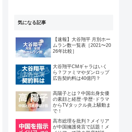
気になる記事
【速報】大谷翔平 月別ホー
ムラン数一覧表［2021〜20
26年比較］
大谷翔平CMギャラはいく
ら？ファミマやダンロップ
広告契約料は40億円？
高陽子とは？中国出身女優
の素顔と経歴･学歴･ドラマ
からTVタックル炎上騒動ま
で！
高市総理を批判？メイリア
が中国擁護発言で話題！メ