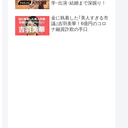
学･出演･結婚まで深掘り！
金に執着した｢美人すぎる市
議｣吉羽美華！6億円のコロ
ナ融資詐欺の手口