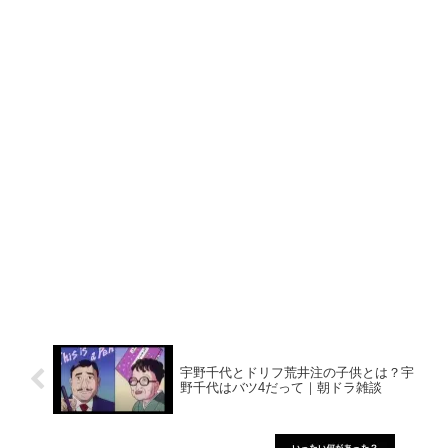
ます。野球の象徴でもあるベ...
宇野千代とドリフ荒井注の子供とは？宇
野千代はバツ4だって｜朝ドラ雑談