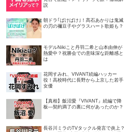
説
朝ドラ｢ばけばけ｣！髙石あかりは鬼滅
の刃の禰豆子やグラスハート歌姫も？
モデルNikiこと丹羽二希と山本由伸が
熱愛中？祝勝会での意味深な距離感と
は
花岡すみれ、VIVANT続編ハッカー
役！高校時代に長野から上京した若手
女優
【真相】飯沼愛『VIVANT』続編で降
板―契約満了の裏に何があったのか？
長谷川ミラのTVタックル発言で炎上？