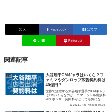
X
Facebook
はてブ
LINE
Pinterest
関連記事
大谷翔平CMギャラはいくら？フ
CM
ァミマやダンロップ広告契約料は
40億円？
世界で活躍する大谷翔平選手のCMギャラ
は1本いくらなのか、コマーシャル出演料
やスポンサー契約料がとっても気になり
ます。通常、日本のタレントの広告出演
2024.07.28
2026.06.30
年間契約料（年契）はトップクラスで6千
万円から億超え。撮影のギャラとは別途