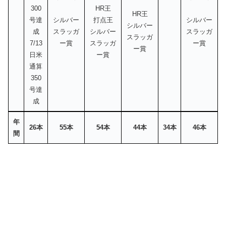
300
HR王
HR王
号達
シルバー
打点王
シルバー
シルバー
成
スラッガ
シルバー
スラッガ
スラッガ
7/13
ー賞
スラッガ
ー賞
ー賞
日米
ー賞
通算
350
号達
成
年
26本
55本
54本
44本
34本
46本
年
26本
55本
54本
44本
34本
46本
間
間