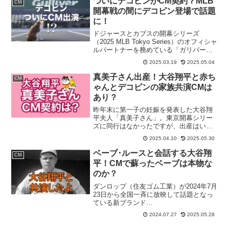
ついにデコピンがCM契約？MLB
CM
に出演料がかかるの...
開幕戦の間にデコピン登場で話題
に！
ドジャースとカブスの開幕シリーズ
（2025 MLB Tokyo Series）のオフィシャ
ルパートナーを務めている「ガリバー」
のCMに、大谷翔平の愛犬「デコピン」が
2025.03.19
2025.05.04
登場！お茶の間がザワついています。つ
いにデコピンがCM契約？契約料は？
真美子さん出産！大谷翔平と赤ち
CM
202...
ゃんとデコピンの家族共演CMは
あり？
昨年末に第一子の妊娠を発表した大谷翔
平夫人「真美子さん」。東京開幕シリー
ズに同行はなかったですが、出産はいつ
頃なんでしょうか。多くの方々が安産祈
2025.04.10
2025.05.30
願しています。NEWS追伸大谷翔平投手
が20日(現地時間19日)に自身のインスタ
ベーブ･ルースと会話する大谷翔
CM
グラムを更新し、...
平！CMで蘇ったベーブは本物な
のか？
ダンロップ（住友ゴム工業）が2024年7月
23日から全国一斉に放映して話題となっ
ている新ブランド
CM「BABE→SHOHEI」。なんと大谷翔
2024.07.27
2025.05.28
平選手の起用だけでなく、伝説の大リー
ガー ベーブ･ルース選手まで出演してい