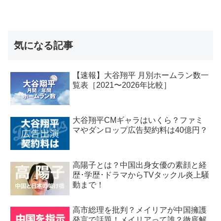
気になる記事
【速報】大谷翔平 月別ホームラン数一
覧表［2021〜2026年比較］
大谷翔平CMギャラはいくら？ファミ
マやダンロップ広告契約料は40億円？
高陽子とは？中国出身女優の素顔と経
歴･学歴･ドラマからTVタックル炎上騒
動まで！
高市総理を批判？メイリアが中国擁護
発言で話題！メイリアって誰？徹底解