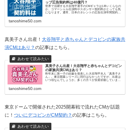
ップ広告契約料は40億円？
世界で活躍する大谷翔平選手のCMギャラは1本いくらなの
か、コマーシャル出演料やスポンサー契約料がとっても気
になります。通常、日本のタレントの広告出演年間契約料
（年契）はトップクラスで6千万円から億超え。撮影のギ
ャラとは別途に出演料がかかるの...
tanoshime50.com
真美子さん出産！
大谷翔平と赤ちゃんとデコピンの家族共
演CMはあり？
の記事はこちら。
真美子さん出産！大谷翔平と赤ちゃんとデコピン
の家族共演CMはあり？
昨年末に第一子の妊娠を発表した大谷翔平夫人「真美子さ
ん」。東京開幕シリーズに同行はなかったですが、出産は
いつ頃なんでしょうか。多くの方々が安産祈願していま
す。NEWS追伸大谷翔平投手が20日(現地時間19日)に自身
のインスタグラムを更新し、...
tanoshime50.com
東京ドームで開催された2025開幕戦で流れたCMが話題
に！
ついにデコピンがCM契約？
の記事はこちら。