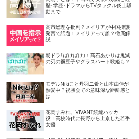
歴･学歴･ドラマからTVタックル炎上騒
動まで！
高市総理を批判？メイリアが中国擁護
発言で話題！メイリアって誰？徹底解
説
朝ドラ｢ばけばけ｣！髙石あかりは鬼滅
の刃の禰豆子やグラスハート歌姫も？
モデルNikiこと丹羽二希と山本由伸が
熱愛中？祝勝会での意味深な距離感と
は
花岡すみれ、VIVANT続編ハッカー
役！高校時代に長野から上京した若手
女優