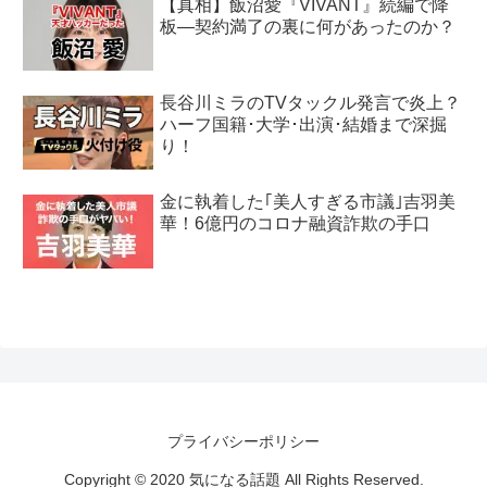
【真相】飯沼愛『VIVANT』続編で降
板―契約満了の裏に何があったのか？
長谷川ミラのTVタックル発言で炎上？
ハーフ国籍･大学･出演･結婚まで深掘
り！
金に執着した｢美人すぎる市議｣吉羽美
華！6億円のコロナ融資詐欺の手口
プライバシーポリシー
Copyright © 2020 気になる話題 All Rights Reserved.