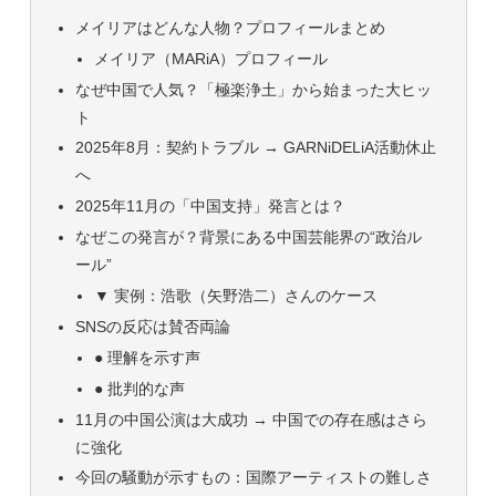
メイリアはどんな人物？プロフィールまとめ
メイリア（MARiA）プロフィール
なぜ中国で人気？「極楽浄土」から始まった大ヒッ
ト
2025年8月：契約トラブル → GARNiDELiA活動休止
へ
2025年11月の「中国支持」発言とは？
なぜこの発言が？背景にある中国芸能界の“政治ル
ール”
▼ 実例：浩歌（矢野浩二）さんのケース
SNSの反応は賛否両論
● 理解を示す声
● 批判的な声
11月の中国公演は大成功 → 中国での存在感はさら
に強化
今回の騒動が示すもの：国際アーティストの難しさ