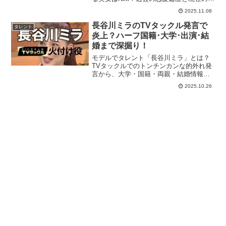
動をわかりやすくまとめました。
2025.11.08
長谷川ミラのTVタックル発言で
タレント
炎上？ハーフ国籍･大学･出演･結
婚まで深掘り！
モデルでタレント「長谷川ミラ」とは？
TVタックルでのトンチンカンな的外れ発
言から、大学・国籍・両親・結婚情報ま
で徹底紹介！Z世代の社会派コメンテータ
2025.10.26
ーとして注目されるのはなぜ？