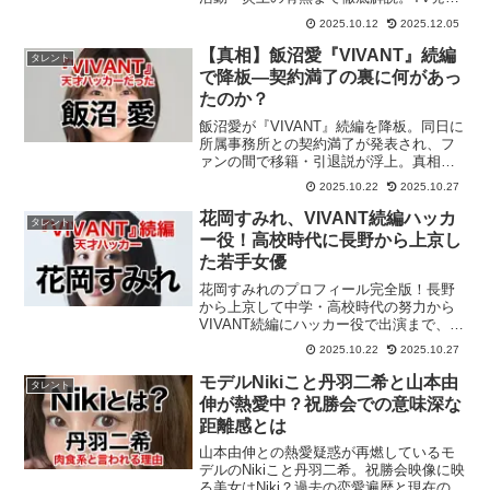
で話題になった背景や実際のコメントも
2025.10.12
2025.12.05
紹介します。
【真相】飯沼愛『VIVANT』続編
タレント
で降板―契約満了の裏に何があっ
たのか？
飯沼愛が『VIVANT』続編を降板。同日に
所属事務所との契約満了が発表され、フ
ァンの間で移籍・引退説が浮上。真相と
今後の展開を追う。
2025.10.22
2025.10.27
花岡すみれ、VIVANT続編ハッカ
タレント
ー役！高校時代に長野から上京し
た若手女優
花岡すみれのプロフィール完全版！長野
から上京して中学・高校時代の努力から
VIVANT続編にハッカー役で出演まで、話
題の若手女優の経歴・出演作を徹底解
2025.10.22
2025.10.27
説！
モデルNikiこと丹羽二希と山本由
タレント
伸が熱愛中？祝勝会での意味深な
距離感とは
山本由伸との熱愛疑惑が再燃しているモ
デルのNikiこと丹羽二希。祝勝会映像に映
る美女はNiki？過去の恋愛遍歴と現在の活