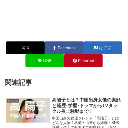
X
Facebook
はてブ
LINE
Pinterest
関連記事
高陽子とは？中国出身女優の素顔
タレント
と経歴･学歴･ドラマからTVタッ
クル炎上騒動まで！
中国出身の女優タレント「高陽子」とは
どんな人物？名前の由来から経歴・SNS
活動・炎上の有無まで徹底解説。TV発言